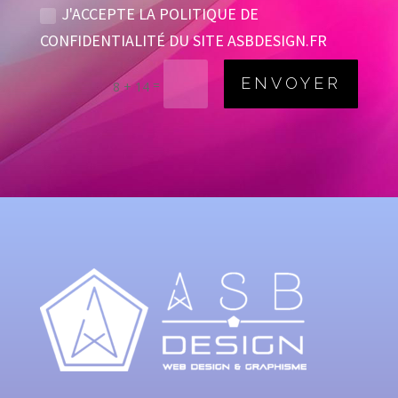
J'ACCEPTE LA POLITIQUE DE
CONFIDENTIALITÉ DU SITE ASBDESIGN.FR
ENVOYER
=
8 + 14