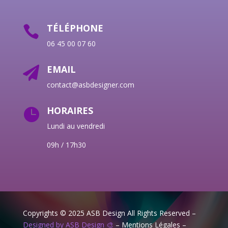
TÉLÉPHONE

06 45 00 07 60
EMAIL

contact@asbdesigner.com
HORAIRES

Lundi au vendredi
09h / 17h30
Copyrights © 2025 ASB Design All Rights Reserved –
Designed by ASB Design 🎨
– Mentions Légales –