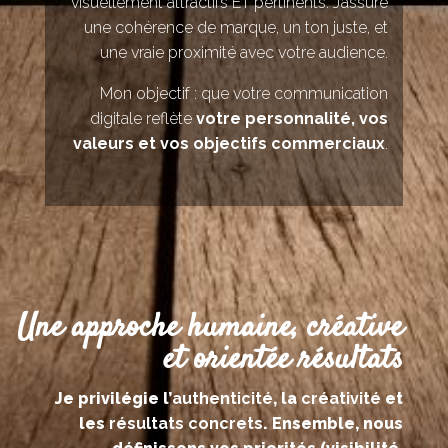
visuellement attractifs ET pertinents. J’assure
une cohérence de marque, un ton juste, et
une vraie proximité avec votre audience.
Mon objectif : que votre communication
digitale reflète
votre personnalité, vos
valeurs et vos objectifs commerciaux
.
Une approche humaine, créative
et orientée résultats
Je privilégie l’
authenticité
, la
créativité
et
les
résultats concrets
. Ensemble, nous