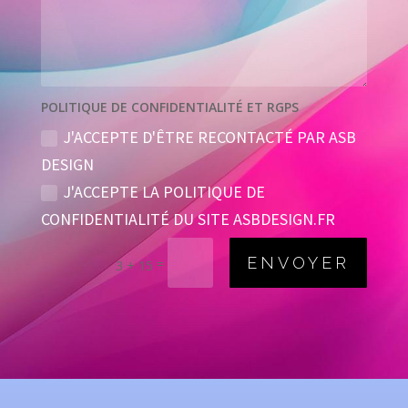
POLITIQUE DE CONFIDENTIALITÉ ET RGPS
J'ACCEPTE D'ÊTRE RECONTACTÉ PAR ASB
DESIGN
J'ACCEPTE LA POLITIQUE DE
CONFIDENTIALITÉ DU SITE ASBDESIGN.FR
ENVOYER
=
3 + 15